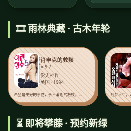
🎞️ 雨林典藏 · 古木年轮
肖申克的救赎
⭐ 9.7
影史神作
美国 · 1994
希望是美好的事物，永不消逝的救赎。…
戏梦人生，
⏳ 即将攀藤 · 预约新绿