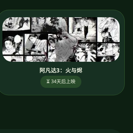
阿凡达3：火与烬
⏳ 34天后上映