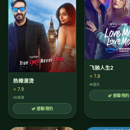
飞驰人生2
⭐ 7.8
热辣滚烫
4K蓝光
⭐ 7.9
🌿 想看/预约
HD高清
🌿 想看/预约