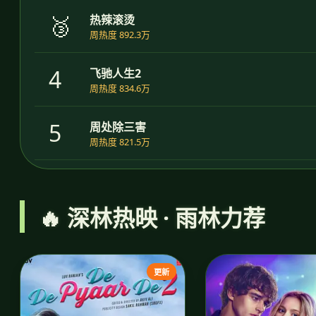
🥉
热辣滚烫
周热度 892.3万
4
飞驰人生2
周热度 834.6万
5
周处除三害
周热度 821.5万
🔥 深林热映 · 雨林力荐
更新