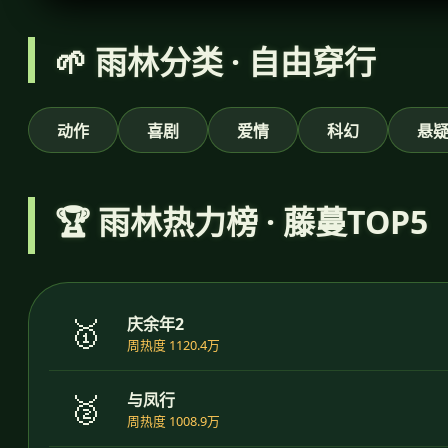
🌱 雨林分类 · 自由穿行
动作
喜剧
爱情
科幻
悬
🏆 雨林热力榜 · 藤蔓TOP5
🥇
庆余年2
周热度 1120.4万
🥈
与凤行
周热度 1008.9万