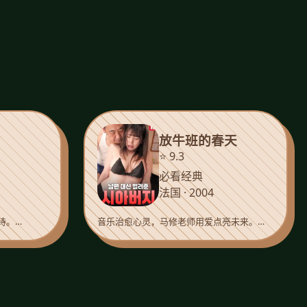
放牛班的春天
⭐ 9.3
必看经典
法国 · 2004
诗。…
音乐治愈心灵，马修老师用爱点亮未来。…