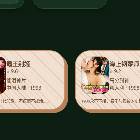
霸王别姬
海上钢琴师
⭐ 9.6
⭐ 9.2
催泪神片
高分封神
中国大陆 · 1993
意大利 · 1998
时代悲歌，不疯魔不成活。…
1900永不下船，音乐与孤独的史