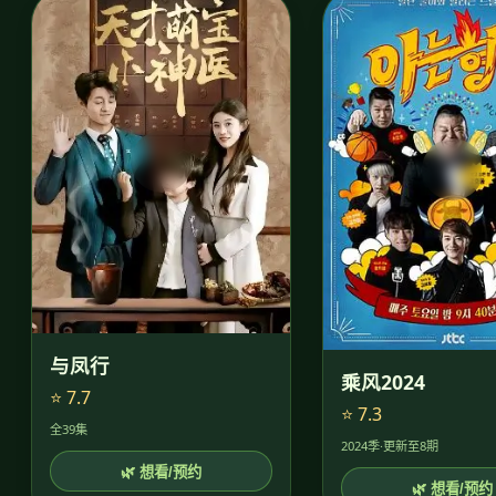
与凤行
乘风2024
⭐ 7.7
⭐ 7.3
全39集
2024季·更新至8期
🌿 想看/预约
🌿 想看/预约