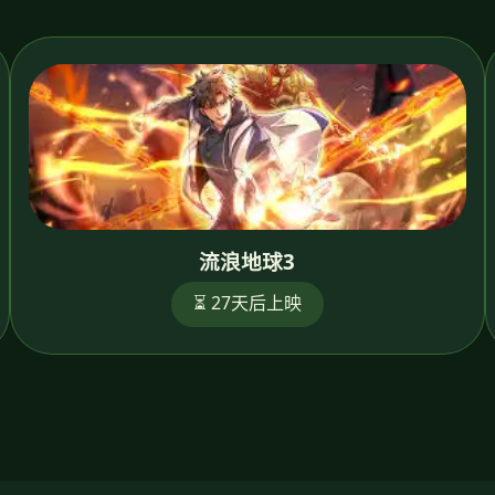
流浪地球3
⏳ 27天后上映