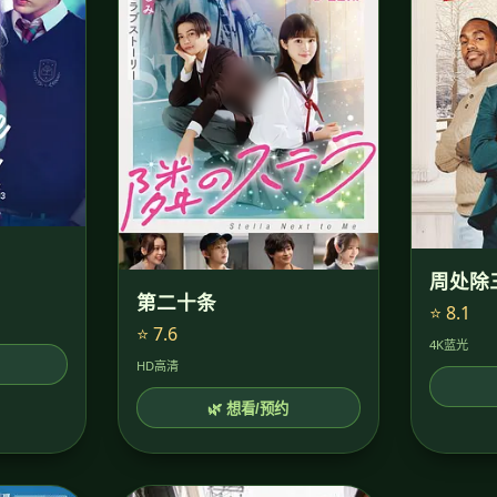
周处除
第二十条
⭐ 8.1
⭐ 7.6
4K蓝光
HD高清
🌿 想看/预约