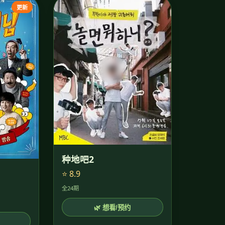
更新
种地吧2
⭐ 8.9
全24期
🌿 想看/预约